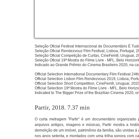
Seleção Oficial Festival Internacional de Documentário É Tudo
Seleção Oficial Rendezvouz Film Festival, Lisboa, Portugal, 2
Seleção Oficial Competição de Curtas, CineFem8, Uruguai, 2
Seleção Oficial 19ª Mostra do Filme Livre - MFL, Belo Horizon
Indicado ao Grande Prêmio do Cinema Brasileiro 2020, na c
Official Selection International Documentary Film Festival 24th 
Official Selection Lisbon Film Rendezvous 2019, Lisboa, Portu
Official Selection Short Competition, CineFem8, Uruguai, 202
Official Selection 19ª Mostra do Filme Livre - MFL, Belo Horiz
Indicated to The Bigger Prize of the Brazilian Cinema 2020, o
Partir, 2018. 7.37 min
O curta metragem "Partir" é um documentário organizad
arquivos antigos, imagens e músicas, Partir mostra a histó
demolição de um imóvel, patrimônio da família, são unidas á
nos anos setenta, e montados com uma trilha sonora com can