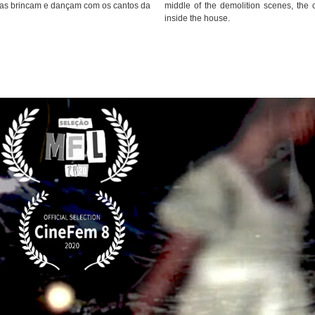
ças brincam e dançam com os cantos da
middle of the demolition scenes, the 
inside the house.