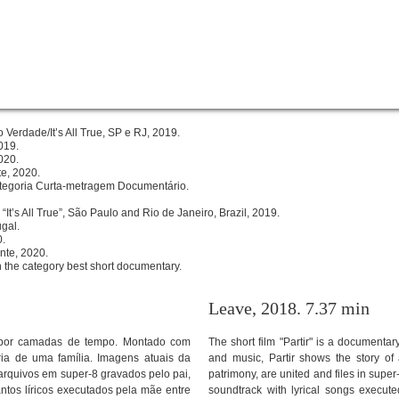
 Verdade/It’s All True, SP e RJ, 2019.
019.
020.
te, 2020.
ategoria Curta-metragem Documentário.
“It’s All True”, São Paulo and Rio de Janeiro, Brazil, 2019.
gal.
0.
onte, 2020.
n the category best short documentary.
Leave, 2018. 7.37 min
o por camadas de tempo. Montado com
The short film "Partir" is a documentar
ria de uma família. Imagens atuais da
and music, Partir shows the story of 
 arquivos em super-8 gravados pelo pai,
patrimony, are united and files in super
tos líricos executados pela mãe entre
soundtrack with lyrical songs execu