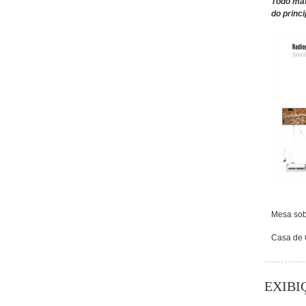
Todo mat
do princ
Mesa sob
Casa de C
EXIBI