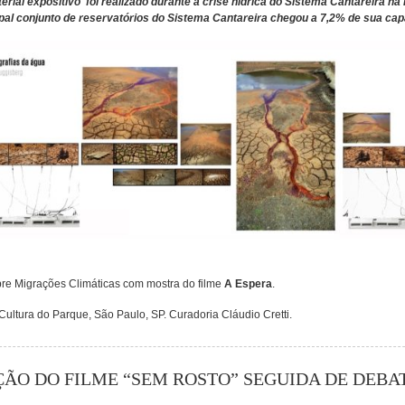
erial expositivo foi realizado durante a crise hídrica do Sistema Cantareira na
ipal conjunto de reservatórios do Sistema Cantareira chegou a 7,2% de sua ca
re Migrações Climáticas com mostra do filme
A Espera
.
ultura do Parque, São Paulo, SP. Curadoria Cláudio Cretti.
ÇÃO DO FILME “SEM ROSTO” SEGUIDA DE DEBAT