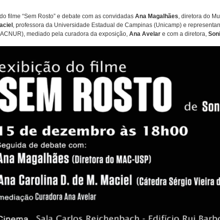
 do filme “Sem Rosto” e debate com as convidadas
Ana Magalhães
, diretora do 
aciel
, professora da Universidade Estadual de Campinas (Unicamp) e representa
ACNUR), mediado pela curadora da exposição,
Ana Avelar
e com a diretora,
Son