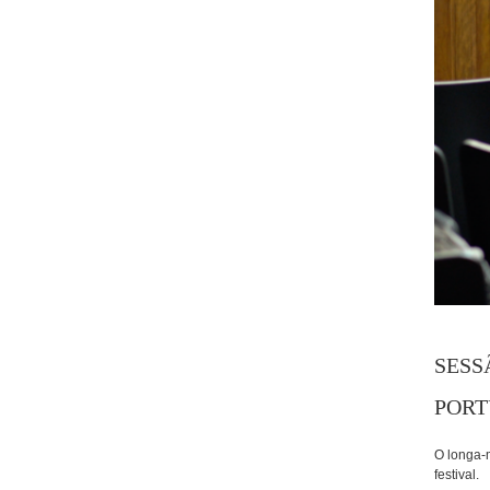
SESS
PORT
O longa-m
festival.