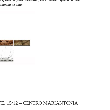
R
epresa Jaguari, São Paulo,
em 2014/2015
quando o nível
pacidade de água
.
E, 15/12 – CENTRO MARIANTONIA